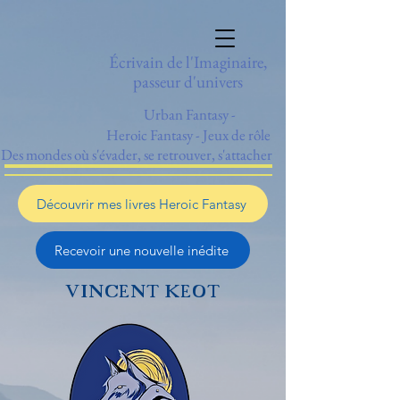
Écrivain de l'Imaginaire,
passeur d'univers
Urban Fantasy -
Heroic
Fantasy
- Jeux de rôle
Des mondes où s'évader, se retrouver, s'attacher
Découvrir mes livres Heroic Fantasy
Recevoir une nouvelle inédite
VINCENT KEOT